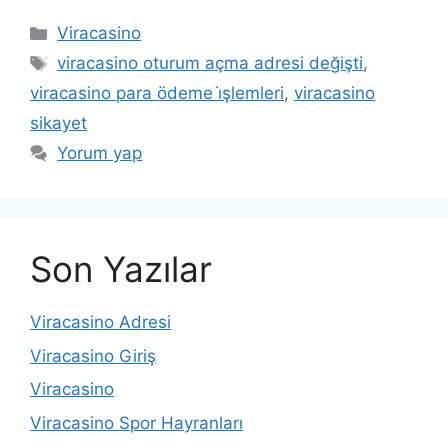
Kategoriler
Viracasino
Etiketler
viracasino oturum açma adresi değişti
,
viracasino para ödeme i̇şlemleri
,
viracasino
sikayet
Yorum yap
Son Yazılar
Viracasino Adresi
Viracasino Giriş
Viracasino
Viracasino Spor Hayranları