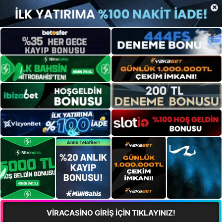
×
VİRACASİNO GİRİŞ İÇİN TIKLAYINIZ!