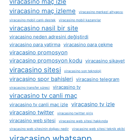
viracasino maç izle
viracasino maç izleme
viracasino merkezi altyapısı
viracasino mobil canlı destek
viracasino mobil kazançlar
viracasino nasil bir site
viracasino neden adresini değiştirdi
viracasino para yatirma
viracasino para çekme
viracasino promosyon
viracasino promosyon kodu
viracasino sikayet
viracasino sitesi
viracasino son teknoloji
viracasino spor bahisleri
viracasino telegram
viracasino tv
viracasino transfer süreci
viracasino tv canli maç
viracasino tv izle
viracasino tv canli maç izle
viracasino twitter
viracasino twitter giriş
viracasino web sitesi
viracasino web sitesi hakkında
viracasino web sitesinin doğası nedir
viracasino web sitesi teknik ekibi
viracasino whatsapp