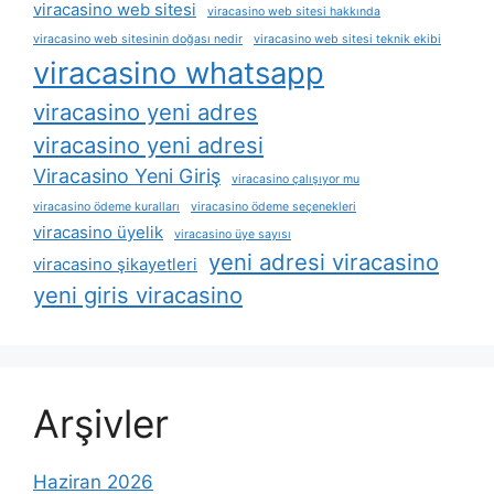
viracasino web sitesi
viracasino web sitesi hakkında
viracasino web sitesinin doğası nedir
viracasino web sitesi teknik ekibi
viracasino whatsapp
viracasino yeni adres
viracasino yeni adresi
Viracasino Yeni Giriş
viracasino çalışıyor mu
viracasino ödeme kuralları
viracasino ödeme seçenekleri
viracasino üyelik
viracasino üye sayısı
yeni adresi viracasino
viracasino şikayetleri
yeni giris viracasino
Arşivler
Haziran 2026