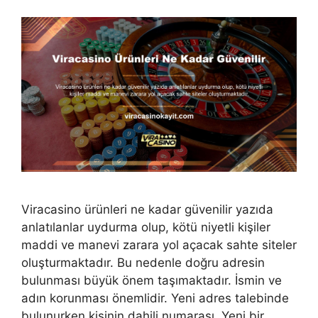
Viracasino ürünleri ne kadar güvenilir yazıda
anlatılanlar uydurma olup, kötü niyetli kişiler
maddi ve manevi zarara yol açacak sahte siteler
oluşturmaktadır. Bu nedenle doğru adresin
bulunması büyük önem taşımaktadır. İsmin ve
adın korunması önemlidir. Yeni adres talebinde
bulunurken kişinin dahili numarası. Yeni bir