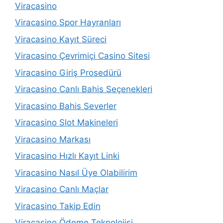
Viracasino
Viracasino Spor Hayranları
Viracasino Kayıt Süreci
Viracasino Çevrimiçi Casino Sitesi
Viracasino Giriş Prosedürü
Viracasino Canlı Bahis Seçenekleri
Viracasino Bahis Severler
Viracasino Slot Makineleri
Viracasino Markası
Viracasino Hızlı Kayıt Linki
Viracasino Nasıl Üye Olabilirim
Viracasino Canlı Maçlar
Viracasino Takip Edin
Viracasino Ödeme Teknolojisi