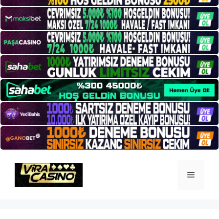
İçeriğe
atla
Menü