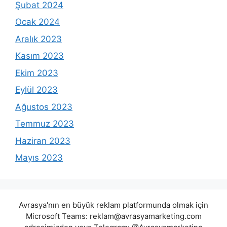
Şubat 2024
Ocak 2024
Aralık 2023
Kasım 2023
Ekim 2023
Eylül 2023
Ağustos 2023
Temmuz 2023
Haziran 2023
Mayıs 2023
Avrasya'nın en büyük reklam platformunda olmak için
Microsoft Teams:
reklam@avrasyamarketing.com