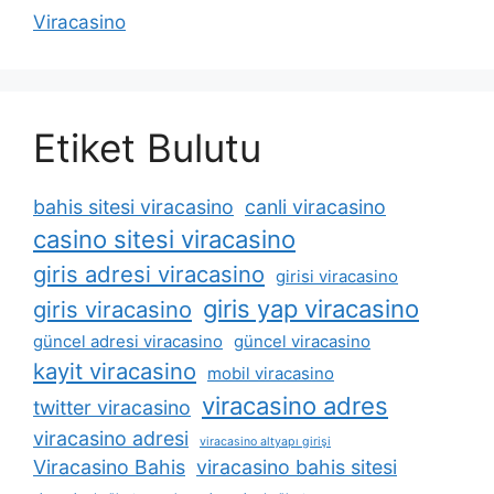
Viracasino
Etiket Bulutu
bahis sitesi viracasino
canli viracasino
casino sitesi viracasino
giris adresi viracasino
girisi viracasino
giris yap viracasino
giris viracasino
güncel adresi viracasino
güncel viracasino
kayit viracasino
mobil viracasino
viracasino adres
twitter viracasino
viracasino adresi
viracasino altyapı girişi
Viracasino Bahis
viracasino bahis sitesi