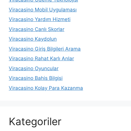
Viracasino Mobil Uygulaması
Viracasino Yardım Hizmeti
Viracasino Canlı Skorlar
Viracasino Kaydolun
Viracasino Giriş Bilgileri Arama
Viracasino Rahat Karlı Anlar
Viracasino Oyuncular
Viracasino Bahis Bilgisi
Viracasino Kolay Para Kazanma
Kategoriler