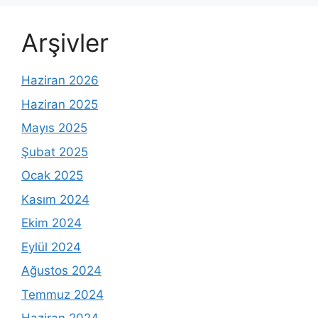
Arşivler
Haziran 2026
Haziran 2025
Mayıs 2025
Şubat 2025
Ocak 2025
Kasım 2024
Ekim 2024
Eylül 2024
Ağustos 2024
Temmuz 2024