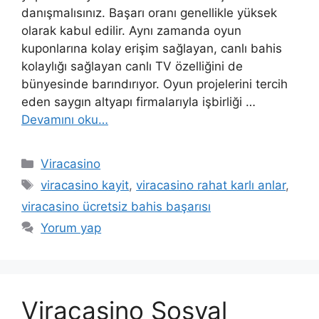
danışmalısınız. Başarı oranı genellikle yüksek
olarak kabul edilir. Aynı zamanda oyun
kuponlarına kolay erişim sağlayan, canlı bahis
kolaylığı sağlayan canlı TV özelliğini de
bünyesinde barındırıyor. Oyun projelerini tercih
eden saygın altyapı firmalarıyla işbirliği …
Devamını oku…
Kategoriler
Viracasino
Etiketler
viracasino kayit
,
viracasino rahat karlı anlar
,
viracasino ücretsiz bahis başarısı
Yorum yap
Viracasino Sosyal