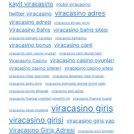
kayit viracasino
mobil viracasino
viracasino adres
twitter viracasino
viracasino adresi
viracasino altyapı girişi
Viracasino Bahis
viracasino bahis sitesi
viracasino bağlantı sorunları
viracasino bağlantısı
viracasino bonus
viracasino canli
viracasino canlı casino oyunları
viracasino canlı destek hattı
viracasino casino oyunları
Viracasino Casino
viracasino casino siteleri
viracasino casino sitesi
viracasino cihaz üzerinden
viracasino denemesi ödül i̇tirazları
viracasino doğru bilgi
viracasino doğrudan destek birimi nedir
viracasino erişim ağlamak
viracasino eski adres
viracasino finansal i̇şlemleri güvenilir mi
viracasino finansal ticaret
viracasino giris
viracasino genel i̇nceleme
viracasino girisi
viracasino giris yap
Viracasino Giriş Adresi
viracasino giriş bilgileri