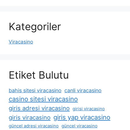
Kategoriler
Viracasino
Etiket Bulutu
bahis sitesi viracasino
canli viracasino
casino sitesi viracasino
giris adresi viracasino
girisi viracasino
giris yap viracasino
giris viracasino
güncel adresi viracasino
güncel viracasino