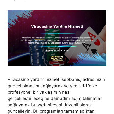
Viracasino yardım hizmeti seobahis, adresinizin
güncel olmasını sağlayarak ve yeni URL’nize
profesyonel bir yaklaşımın nasıl
gerçekleştirileceğine dair adım adım talimatlar
sağlayarak bu web sitesini düzenli olarak
güncelleyin. Bu programları tamamladıktan