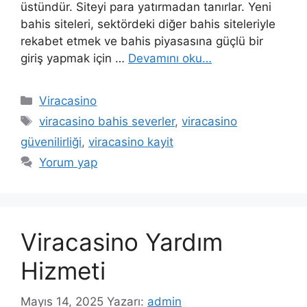
üstündür. Siteyi para yatırmadan tanırlar. Yeni
bahis siteleri, sektördeki diğer bahis siteleriyle
rekabet etmek ve bahis piyasasına güçlü bir
giriş yapmak için …
Devamını oku…
Kategoriler
Viracasino
Etiketler
viracasino bahis severler
,
viracasino
güvenilirliği
,
viracasino kayit
Yorum yap
Viracasino Yardım
Hizmeti
Mayıs 14, 2025
Yazarı:
admin