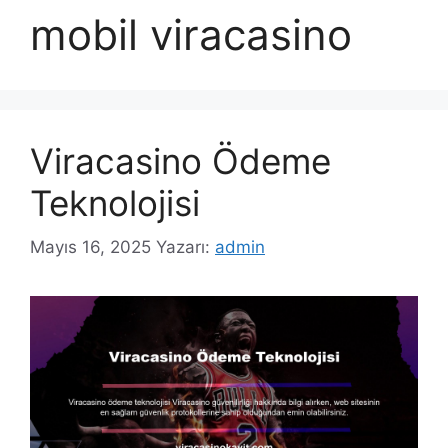
mobil viracasino
Viracasino Ödeme
Teknolojisi
Mayıs 16, 2025
Yazarı:
admin