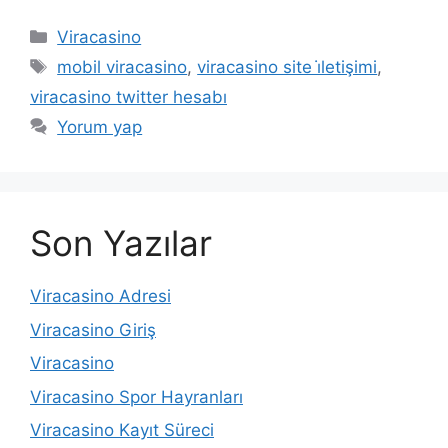
Kategoriler
Viracasino
Etiketler
mobil viracasino
,
viracasino site i̇letişimi
,
viracasino twitter hesabı
Yorum yap
Son Yazılar
Viracasino Adresi
Viracasino Giriş
Viracasino
Viracasino Spor Hayranları
Viracasino Kayıt Süreci