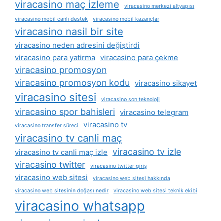
viracasino maç izleme
viracasino merkezi altyapısı
viracasino mobil canlı destek
viracasino mobil kazançlar
viracasino nasil bir site
viracasino neden adresini değiştirdi
viracasino para yatirma
viracasino para çekme
viracasino promosyon
viracasino promosyon kodu
viracasino sikayet
viracasino sitesi
viracasino son teknoloji
viracasino spor bahisleri
viracasino telegram
viracasino tv
viracasino transfer süreci
viracasino tv canli maç
viracasino tv izle
viracasino tv canli maç izle
viracasino twitter
viracasino twitter giriş
viracasino web sitesi
viracasino web sitesi hakkında
viracasino web sitesinin doğası nedir
viracasino web sitesi teknik ekibi
viracasino whatsapp