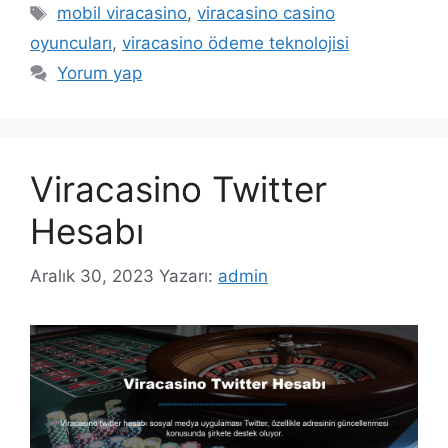
Etiketler
mobil viracasino
,
viracasino casino
oyuncuları
,
viracasino ödeme teknolojisi
Yorum yap
Viracasino Twitter
Hesabı
Aralık 30, 2023
Yazarı:
admin