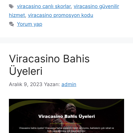
Etiketler
viracasino canlı skorlar
,
viracasino güvenilir
hizmet
,
viracasino promosyon kodu
Yorum yap
Viracasino Bahis
Üyeleri
Aralık 9, 2023
Yazarı:
admin