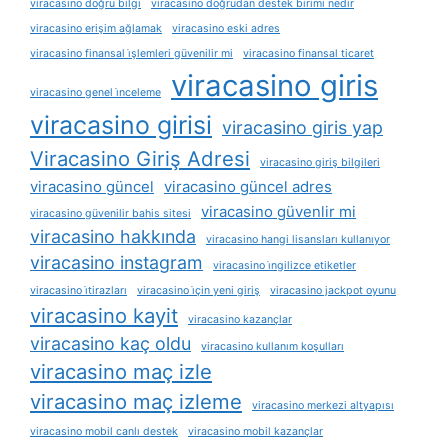
viracasino doğru bilgi
viracasino doğrudan destek birimi nedir
viracasino erişim ağlamak
viracasino eski adres
viracasino finansal i̇şlemleri güvenilir mi
viracasino finansal ticaret
viracasino giris
viracasino genel i̇nceleme
viracasino girisi
viracasino giris yap
Viracasino Giriş Adresi
viracasino giriş bilgileri
viracasino güncel
viracasino güncel adres
viracasino güvenlir mi
viracasino güvenilir bahis sitesi
viracasino hakkında
viracasino hangi lisansları kullanıyor
viracasino instagram
viracasino i̇ngilizce etiketler
viracasino i̇tirazları
viracasino i̇çin yeni giriş
viracasino jackpot oyunu
viracasino kayit
viracasino kazançlar
viracasino kaç oldu
viracasino kullanım koşulları
viracasino maç izle
viracasino maç izleme
viracasino merkezi altyapısı
viracasino mobil canlı destek
viracasino mobil kazançlar