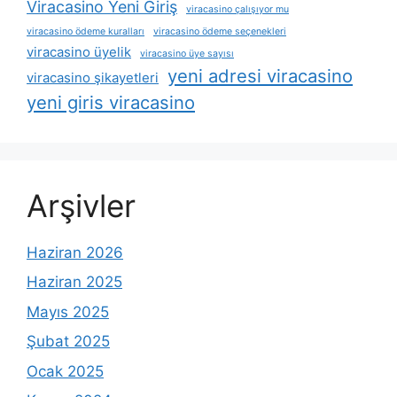
Viracasino Yeni Giriş
viracasino çalışıyor mu
viracasino ödeme kuralları
viracasino ödeme seçenekleri
viracasino üyelik
viracasino üye sayısı
yeni adresi viracasino
viracasino şikayetleri
yeni giris viracasino
Arşivler
Haziran 2026
Haziran 2025
Mayıs 2025
Şubat 2025
Ocak 2025