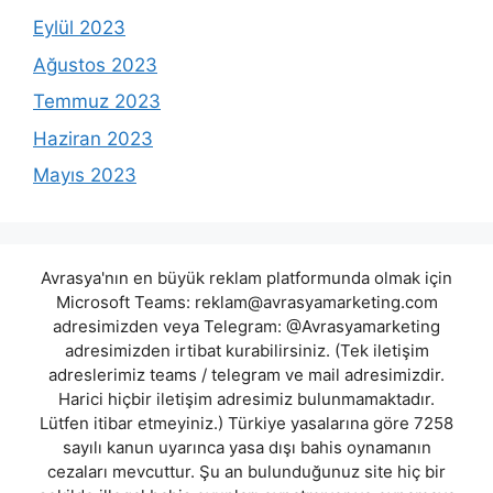
Eylül 2023
Ağustos 2023
Temmuz 2023
Haziran 2023
Mayıs 2023
Avrasya'nın en büyük reklam platformunda olmak için
Microsoft Teams:
reklam@avrasyamarketing.com
adresimizden veya Telegram: @Avrasyamarketing
adresimizden irtibat kurabilirsiniz. (Tek iletişim
adreslerimiz teams / telegram ve mail adresimizdir.
Harici hiçbir iletişim adresimiz bulunmamaktadır.
Lütfen itibar etmeyiniz.) Türkiye yasalarına göre 7258
sayılı kanun uyarınca yasa dışı bahis oynamanın
cezaları mevcuttur. Şu an bulunduğunuz site hiç bir