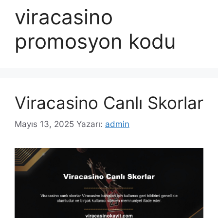
viracasino
promosyon kodu
Viracasino Canlı Skorlar
Mayıs 13, 2025
Yazarı:
admin