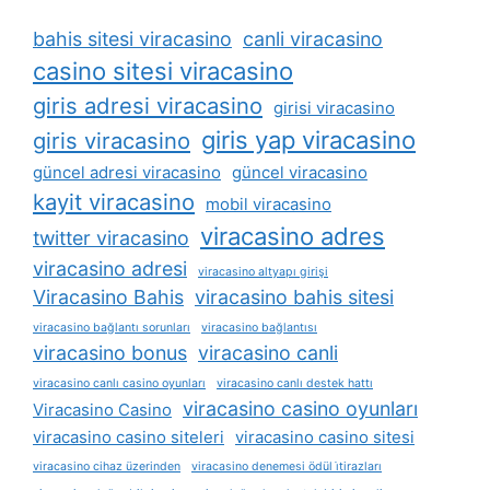
bahis sitesi viracasino
canli viracasino
casino sitesi viracasino
giris adresi viracasino
girisi viracasino
giris yap viracasino
giris viracasino
güncel adresi viracasino
güncel viracasino
kayit viracasino
mobil viracasino
viracasino adres
twitter viracasino
viracasino adresi
viracasino altyapı girişi
Viracasino Bahis
viracasino bahis sitesi
viracasino bağlantı sorunları
viracasino bağlantısı
viracasino bonus
viracasino canli
viracasino canlı casino oyunları
viracasino canlı destek hattı
viracasino casino oyunları
Viracasino Casino
viracasino casino siteleri
viracasino casino sitesi
viracasino cihaz üzerinden
viracasino denemesi ödül i̇tirazları