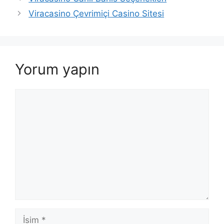
Viracasino Çevrimiçi Casino Sitesi
Yorum yapın
Yorum
İsim