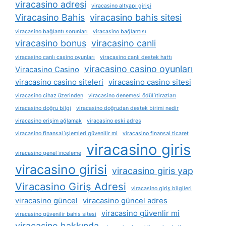
viracasino adresi
viracasino altyapı girişi
Viracasino Bahis
viracasino bahis sitesi
viracasino bağlantı sorunları
viracasino bağlantısı
viracasino bonus
viracasino canli
viracasino canlı casino oyunları
viracasino canlı destek hattı
viracasino casino oyunları
Viracasino Casino
viracasino casino siteleri
viracasino casino sitesi
viracasino cihaz üzerinden
viracasino denemesi ödül i̇tirazları
viracasino doğru bilgi
viracasino doğrudan destek birimi nedir
viracasino erişim ağlamak
viracasino eski adres
viracasino finansal i̇şlemleri güvenilir mi
viracasino finansal ticaret
viracasino giris
viracasino genel i̇nceleme
viracasino girisi
viracasino giris yap
Viracasino Giriş Adresi
viracasino giriş bilgileri
viracasino güncel
viracasino güncel adres
viracasino güvenlir mi
viracasino güvenilir bahis sitesi
viracasino hakkında