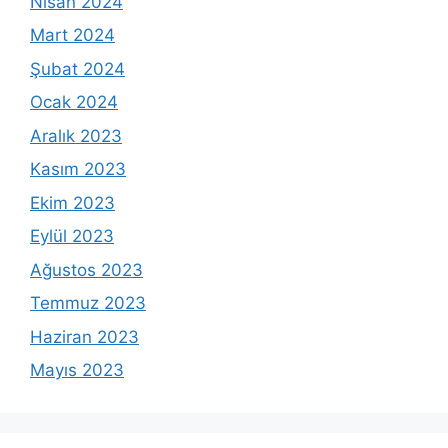
Nisan 2024
Mart 2024
Şubat 2024
Ocak 2024
Aralık 2023
Kasım 2023
Ekim 2023
Eylül 2023
Ağustos 2023
Temmuz 2023
Haziran 2023
Mayıs 2023