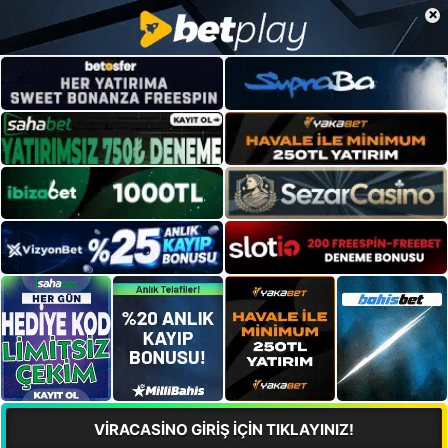
×
VİRACASİNO GİRİŞ İÇİN TIKLAYINIZ!