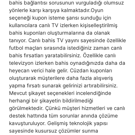
bahis bağlantısı sorusunun vurguladığı olumsuz
yönlerle karşı karşıya kalmaktadır.Oyun
seçeneği kupon isteme şansı sunduğu için
kullanıcılara canlı TV izlerken kişiselleştirilmiş
bahis kuponları oluşturmalarına da olanak
tanıyor. Canlı bahis TV yayını sayesinde özellikle
futbol maçları sırasında istediğiniz zaman canlı
bahis fırsatları yaratabilirsiniz. Özellikle canlı
televizyon izlerken bahis oynadığınızda daha da
heyecan verici hale gelir. Cüzdan kuponları
oluşturarak müşterilere daha fazla alışveriş
yapma fırsatı sunarak gelirinizi artırabilirsiniz.
Mevcut şikayet seçenekleri incelendiğinde
herhangi bir şikayetin bildirilmediği
görülmektedir. Çünkü müşteri hizmetleri ve canlı
destek hattında tüm sorunlar anında çözüme
kavuşturuluyor. Gelişmiş teknolojik yapısı
sayesinde kusursuz çözümler sunma