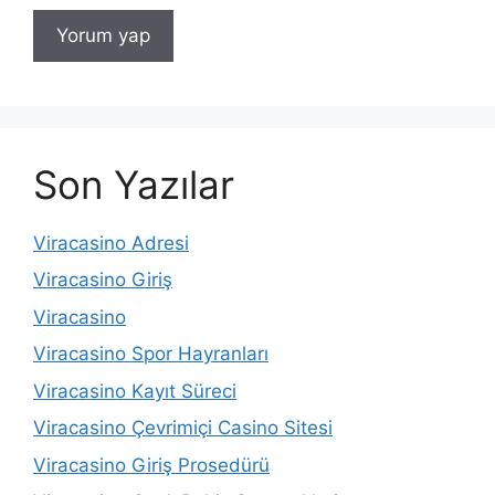
Son Yazılar
Viracasino Adresi
Viracasino Giriş
Viracasino
Viracasino Spor Hayranları
Viracasino Kayıt Süreci
Viracasino Çevrimiçi Casino Sitesi
Viracasino Giriş Prosedürü