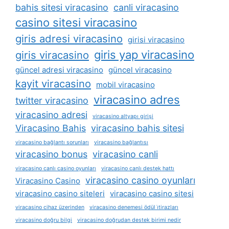
bahis sitesi viracasino
canli viracasino
casino sitesi viracasino
giris adresi viracasino
girisi viracasino
giris yap viracasino
giris viracasino
güncel adresi viracasino
güncel viracasino
kayit viracasino
mobil viracasino
viracasino adres
twitter viracasino
viracasino adresi
viracasino altyapı girişi
Viracasino Bahis
viracasino bahis sitesi
viracasino bağlantı sorunları
viracasino bağlantısı
viracasino bonus
viracasino canli
viracasino canlı casino oyunları
viracasino canlı destek hattı
viracasino casino oyunları
Viracasino Casino
viracasino casino siteleri
viracasino casino sitesi
viracasino cihaz üzerinden
viracasino denemesi ödül i̇tirazları
viracasino doğru bilgi
viracasino doğrudan destek birimi nedir