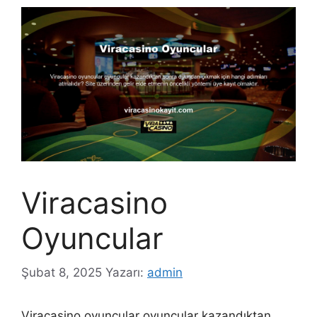
Viracasino
Oyuncular
Şubat 8, 2025
Yazarı:
admin
Viracasino oyuncular oyuncular kazandıktan