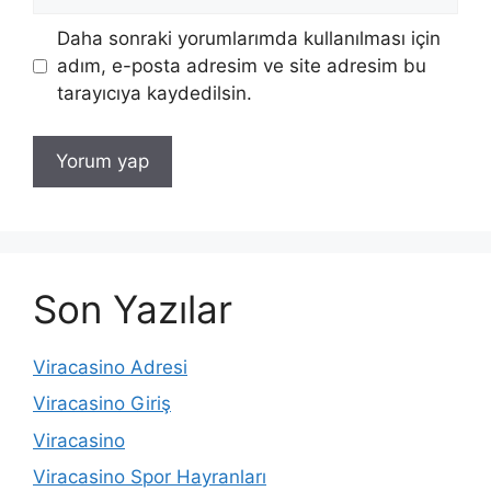
sitesi
Daha sonraki yorumlarımda kullanılması için
adım, e-posta adresim ve site adresim bu
tarayıcıya kaydedilsin.
Son Yazılar
Viracasino Adresi
Viracasino Giriş
Viracasino
Viracasino Spor Hayranları