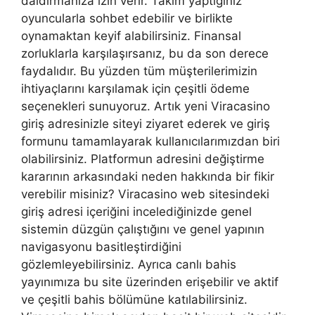
daldırmanıza izin verir. Takım yaptığınız
oyuncularla sohbet edebilir ve birlikte
oynamaktan keyif alabilirsiniz. Finansal
zorluklarla karşılaşırsanız, bu da son derece
faydalıdır. Bu yüzden tüm müşterilerimizin
ihtiyaçlarını karşılamak için çeşitli ödeme
seçenekleri sunuyoruz. Artık yeni Viracasino
giriş adresinizle siteyi ziyaret ederek ve giriş
formunu tamamlayarak kullanıcılarımızdan biri
olabilirsiniz. Platformun adresini değiştirme
kararının arkasındaki neden hakkında bir fikir
verebilir misiniz? Viracasino web sitesindeki
giriş adresi içeriğini incelediğinizde genel
sistemin düzgün çalıştığını ve genel yapının
navigasyonu basitleştirdiğini
gözlemleyebilirsiniz. Ayrıca canlı bahis
yayınımıza bu site üzerinden erişebilir ve aktif
ve çeşitli bahis bölümüne katılabilirsiniz.