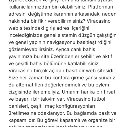
kullanıcılarımızdan biri olabilirsiniz. Platformun
adresini değiştirme kararının arkasındaki neden
hakkında bir fikir verebilir misiniz? Viracasino
web sitesindeki giriş adresi içeriğini
incelediğinizde genel sistemin düzgün çalıştığını
ve genel yapının navigasyonu basitleştirdiğini
gözlemleyebilirsiniz. Ayrıca canlı bahis
yayınımıza bu site üzerinden erişebilir ve aktif
ve çeşitli bahis bölümüne katılabilirsiniz.
Viracasino birçok açıdan basit bir web sitesidir.
Size her zaman bu konfora girme şansı sunarız.
Bu alternatifleri değerlendirmeli ve bu eylem
çizgisinde ilerlemeliyiz. Umarım harika bir fırsat
ve başarılı bir takvim var. Viracasino futbol
bahisleri, çeşitli maç konfigürasyonları
üretilmesine odaklanıyor. Bu bağlamda basit ve
kapsamlıdır. Bu görevi kapsamlı ve organize bir