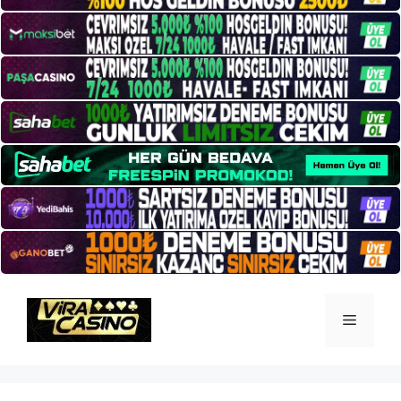
İçeriğe
atla
Menü