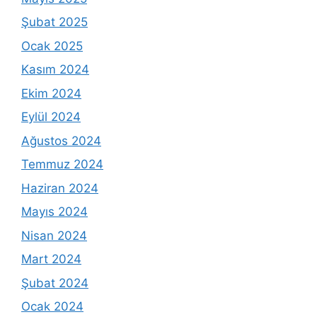
Şubat 2025
Ocak 2025
Kasım 2024
Ekim 2024
Eylül 2024
Ağustos 2024
Temmuz 2024
Haziran 2024
Mayıs 2024
Nisan 2024
Mart 2024
Şubat 2024
Ocak 2024