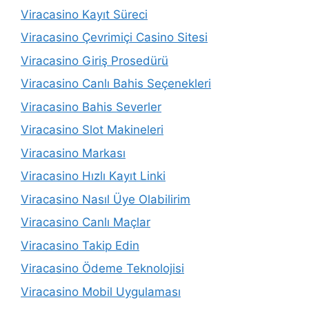
Viracasino Kayıt Süreci
Viracasino Çevrimiçi Casino Sitesi
Viracasino Giriş Prosedürü
Viracasino Canlı Bahis Seçenekleri
Viracasino Bahis Severler
Viracasino Slot Makineleri
Viracasino Markası
Viracasino Hızlı Kayıt Linki
Viracasino Nasıl Üye Olabilirim
Viracasino Canlı Maçlar
Viracasino Takip Edin
Viracasino Ödeme Teknolojisi
Viracasino Mobil Uygulaması