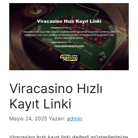
Viracasino Hızlı
Kayıt Linki
Mayıs 24, 2025
Yazarı:
admin
Viracasino hızlı kayıt linki değerli müşterilerimize