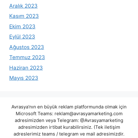
Aralık 2023
Kasım 2023
Ekim 2023
Eylül 2023
Ağustos 2023
Temmuz 2023
Haziran 2023
Mayıs 2023
Avrasya'nın en büyük reklam platformunda olmak için
Microsoft Teams:
reklam@avrasyamarketing.com
adresimizden veya Telegram: @Avrasyamarketing
adresimizden irtibat kurabilirsiniz. (Tek iletişim
adreslerimiz teams / telegram ve mail adresimizdir.