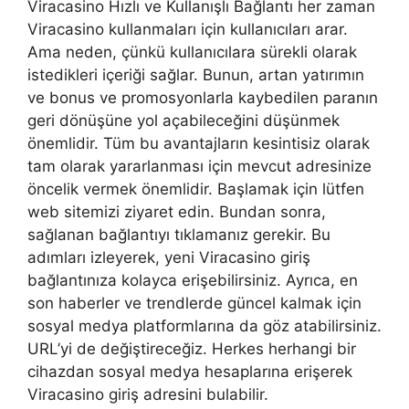
Viracasino Hızlı ve Kullanışlı Bağlantı her zaman
Viracasino kullanmaları için kullanıcıları arar.
Ama neden, çünkü kullanıcılara sürekli olarak
istedikleri içeriği sağlar. Bunun, artan yatırımın
ve bonus ve promosyonlarla kaybedilen paranın
geri dönüşüne yol açabileceğini düşünmek
önemlidir. Tüm bu avantajların kesintisiz olarak
tam olarak yararlanması için mevcut adresinize
öncelik vermek önemlidir. Başlamak için lütfen
web sitemizi ziyaret edin. Bundan sonra,
sağlanan bağlantıyı tıklamanız gerekir. Bu
adımları izleyerek, yeni Viracasino giriş
bağlantınıza kolayca erişebilirsiniz. Ayrıca, en
son haberler ve trendlerde güncel kalmak için
sosyal medya platformlarına da göz atabilirsiniz.
URL’yi de değiştireceğiz. Herkes herhangi bir
cihazdan sosyal medya hesaplarına erişerek
Viracasino giriş adresini bulabilir.