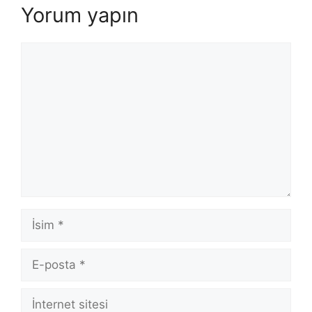
Yorum yapın
Yorum
İsim
E-
posta
İnternet