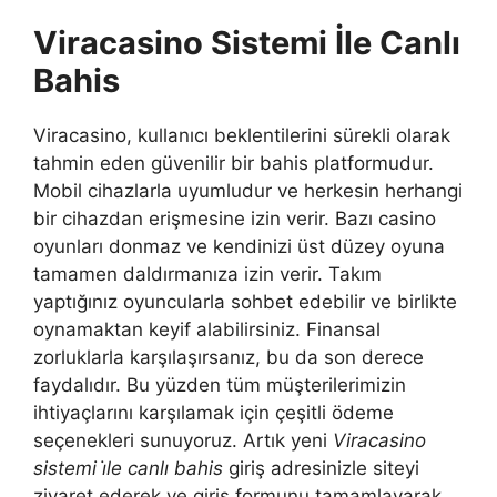
Viracasino Sistemi İle Canlı
Bahis
Viracasino, kullanıcı beklentilerini sürekli olarak
tahmin eden güvenilir bir bahis platformudur.
Mobil cihazlarla uyumludur ve herkesin herhangi
bir cihazdan erişmesine izin verir. Bazı casino
oyunları donmaz ve kendinizi üst düzey oyuna
tamamen daldırmanıza izin verir. Takım
yaptığınız oyuncularla sohbet edebilir ve birlikte
oynamaktan keyif alabilirsiniz. Finansal
zorluklarla karşılaşırsanız, bu da son derece
faydalıdır. Bu yüzden tüm müşterilerimizin
ihtiyaçlarını karşılamak için çeşitli ödeme
seçenekleri sunuyoruz. Artık yeni
Viracasino
sistemi i̇le canlı bahis
giriş adresinizle siteyi
ziyaret ederek ve giriş formunu tamamlayarak