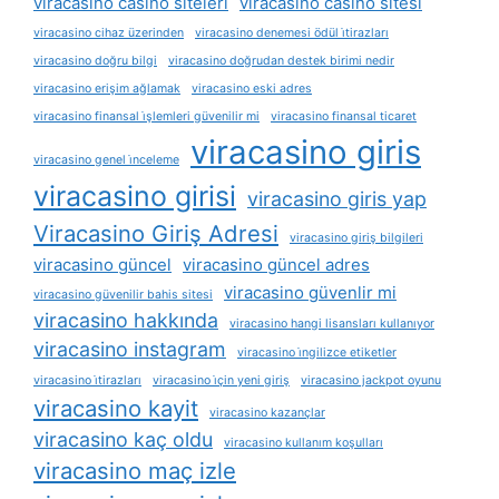
viracasino casino siteleri
viracasino casino sitesi
viracasino cihaz üzerinden
viracasino denemesi ödül i̇tirazları
viracasino doğru bilgi
viracasino doğrudan destek birimi nedir
viracasino erişim ağlamak
viracasino eski adres
viracasino finansal i̇şlemleri güvenilir mi
viracasino finansal ticaret
viracasino giris
viracasino genel i̇nceleme
viracasino girisi
viracasino giris yap
Viracasino Giriş Adresi
viracasino giriş bilgileri
viracasino güncel
viracasino güncel adres
viracasino güvenlir mi
viracasino güvenilir bahis sitesi
viracasino hakkında
viracasino hangi lisansları kullanıyor
viracasino instagram
viracasino i̇ngilizce etiketler
viracasino i̇tirazları
viracasino i̇çin yeni giriş
viracasino jackpot oyunu
viracasino kayit
viracasino kazançlar
viracasino kaç oldu
viracasino kullanım koşulları
viracasino maç izle