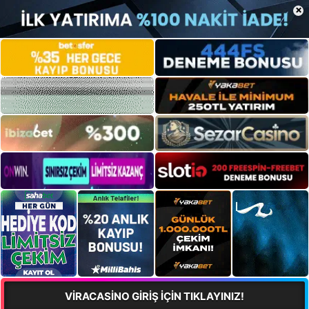
×
VİRACASİNO GİRİŞ İÇİN TIKLAYINIZ!