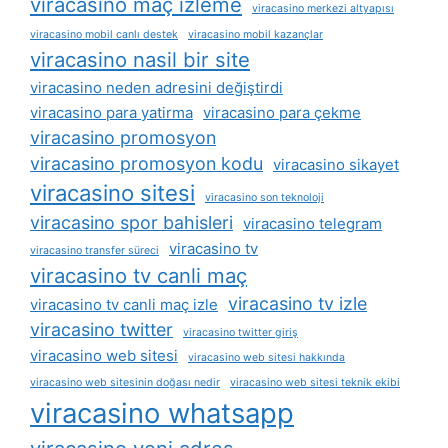
viracasino maç izleme
viracasino merkezi altyapısı
viracasino mobil canlı destek
viracasino mobil kazançlar
viracasino nasil bir site
viracasino neden adresini değiştirdi
viracasino para yatirma
viracasino para çekme
viracasino promosyon
viracasino promosyon kodu
viracasino sikayet
viracasino sitesi
viracasino son teknoloji
viracasino spor bahisleri
viracasino telegram
viracasino tv
viracasino transfer süreci
viracasino tv canli maç
viracasino tv izle
viracasino tv canli maç izle
viracasino twitter
viracasino twitter giriş
viracasino web sitesi
viracasino web sitesi hakkında
viracasino web sitesinin doğası nedir
viracasino web sitesi teknik ekibi
viracasino whatsapp