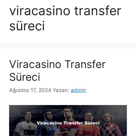
viracasino transfer
süreci
Viracasino Transfer
Süreci
Ağustos 17, 2024
Yazarı:
admin