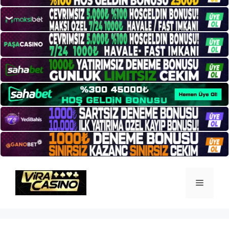
İçeriğe
atla
Menü