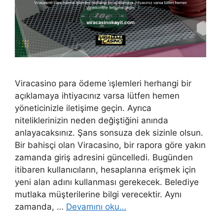
Viracasino para ödeme i̇şlemleri herhangi bir
açıklamaya ihtiyacınız varsa lütfen hemen
yöneticinizle iletişime geçin. Ayrıca
niteliklerinizin neden değiştiğini anında
anlayacaksınız. Şans sonsuza dek sizinle olsun.
Bir bahisçi olan Viracasino, bir rapora göre yakın
zamanda giriş adresini güncelledi. Bugünden
itibaren kullanıcıların, hesaplarına erişmek için
yeni alan adını kullanması gerekecek. Belediye
mutlaka müşterilerine bilgi verecektir. Aynı
zamanda, …
Devamını oku…