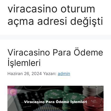
viracasino oturum
açma adresi değişti
Viracasino Para Ödeme
İşlemleri
Haziran 26, 2024
Yazarı:
admin