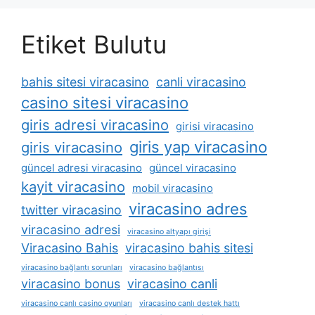
Etiket Bulutu
bahis sitesi viracasino
canli viracasino
casino sitesi viracasino
giris adresi viracasino
girisi viracasino
giris yap viracasino
giris viracasino
güncel adresi viracasino
güncel viracasino
kayit viracasino
mobil viracasino
viracasino adres
twitter viracasino
viracasino adresi
viracasino altyapı girişi
Viracasino Bahis
viracasino bahis sitesi
viracasino bağlantı sorunları
viracasino bağlantısı
viracasino bonus
viracasino canli
viracasino canlı casino oyunları
viracasino canlı destek hattı