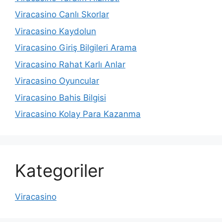
Viracasino Canlı Skorlar
Viracasino Kaydolun
Viracasino Giriş Bilgileri Arama
Viracasino Rahat Karlı Anlar
Viracasino Oyuncular
Viracasino Bahis Bilgisi
Viracasino Kolay Para Kazanma
Kategoriler
Viracasino