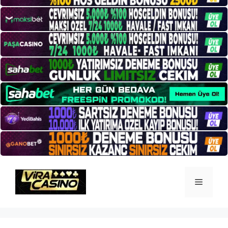
İçeriğe
atla
Menü