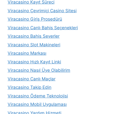
Viracasino Kayıt Süreci
Viracasino Çevrimiçi Casino Sitesi
Viracasino Giriş Prosedürü
Viracasino Canlı Bahis Seçenekleri
Viracasino Bahis Severler
Viracasino Slot Makineleri
Viracasino Markası
Viracasino Hızlı Kayıt Linki
Viracasino Nasıl Üye Olabilirim
Viracasino Canlı Maçlar
Viracasino Takip Edin
Viracasino Ödeme Teknolojisi
Viracasino Mobil Uygulaması
Viracasino Yardım Hizmeti