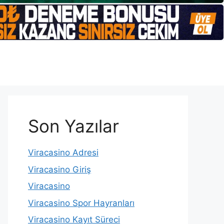
Son Yazılar
Viracasino Adresi
Viracasino Giriş
Viracasino
Viracasino Spor Hayranları
Viracasino Kayıt Süreci