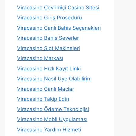
Viracasino Çevrimiçi Casino Sitesi
Viracasino Giriş Prosedürü
Viracasino Canlı Bahis Seçenekleri
Viracasino Bahis Severler
Viracasino Slot Makineleri
Viracasino Markası
Viracasino Hızlı Kayıt Linki
Viracasino Nasıl Üye Olabilirim
Viracasino Canlı Maçlar
Viracasino Takip Edin
Viracasino Ödeme Teknolojisi
Viracasino Mobil Uygulaması
Viracasino Yardım Hizmeti