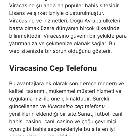
Viracasino şu anda en popüler bahis sitesidir.
Lisans ve şirket izniyle oluşturulmuştur.
Viracasino ve hizmetleri, Doğu Avrupa ülkeleri
başta olmak üzere dünyanın birçok ülkesinde
bilinmektedir. Viracasino güvenli bir şekilde para
yatırmanıza ve çekmenize olanak sağlar. Bu,
web sitenizde bir sorun olduğunu gösterir.
Viracasino Cep Telefonu
Bu avantajlara ek olarak son derece modern ve
kaliteli tasarımı, mükemmel müşteri hizmeti ve
uygulama hızı ile öne çıkmaktadır. Sürekli
güncellenen ve
Viracasino cep telefonu
yeniliklerin eklendiği bir site.Sanat, futbol, ​​canlı
bahis, casino, canlı casino ve çoğu çevrimiçi
oyun gibi bahis seçenekleriyle bu site en iyi