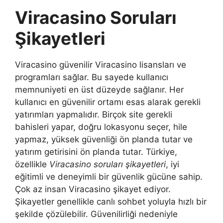
Viracasino Soruları
Şikayetleri
Viracasino güvenilir Viracasino lisansları ve
programları sağlar. Bu sayede kullanıcı
memnuniyeti en üst düzeyde sağlanır. Her
kullanıcı en güvenilir ortamı esas alarak gerekli
yatırımları yapmalıdır. Birçok site gerekli
bahisleri yapar, doğru lokasyonu seçer, hile
yapmaz, yüksek güvenliği ön planda tutar ve
yatırım getirisini ön planda tutar. Türkiye,
özellikle
Viracasino soruları şikayetleri
, iyi
eğitimli ve deneyimli bir güvenlik gücüne sahip.
Çok az insan Viracasino şikayet ediyor.
Şikayetler genellikle canlı sohbet yoluyla hızlı bir
şekilde çözülebilir. Güvenilirliği nedeniyle