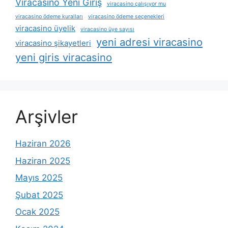
Viracasino Yeni Giriş
viracasino çalışıyor mu
viracasino ödeme kuralları
viracasino ödeme seçenekleri
viracasino üyelik
viracasino üye sayısı
yeni adresi viracasino
viracasino şikayetleri
yeni giris viracasino
Arşivler
Haziran 2026
Haziran 2025
Mayıs 2025
Şubat 2025
Ocak 2025