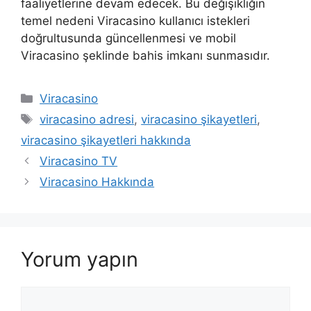
faaliyetlerine devam edecek. Bu değişikliğin
temel nedeni Viracasino kullanıcı istekleri
doğrultusunda güncellenmesi ve mobil
Viracasino şeklinde bahis imkanı sunmasıdır.
Kategoriler
Viracasino
Etiketler
viracasino adresi
,
viracasino şikayetleri
,
viracasino şikayetleri hakkında
Viracasino TV
Viracasino Hakkında
Yorum yapın
Yorum