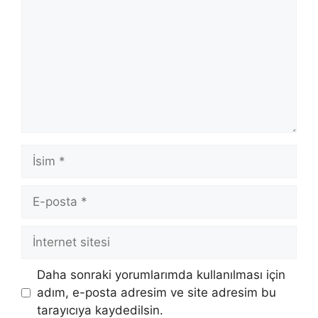
İsim
E-
posta
İnternet
sitesi
Daha sonraki yorumlarımda kullanılması için
adım, e-posta adresim ve site adresim bu
tarayıcıya kaydedilsin.