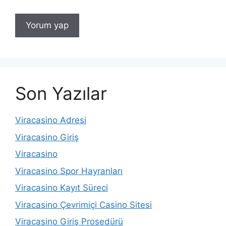
Son Yazılar
Viracasino Adresi
Viracasino Giriş
Viracasino
Viracasino Spor Hayranları
Viracasino Kayıt Süreci
Viracasino Çevrimiçi Casino Sitesi
Viracasino Giriş Prosedürü