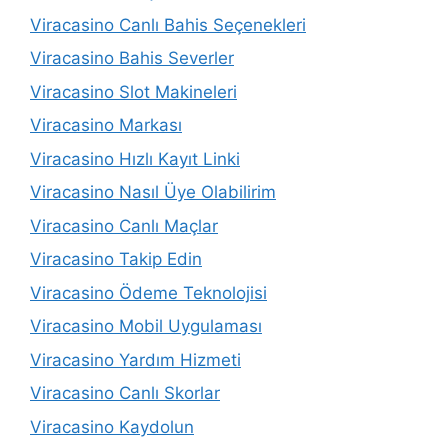
Viracasino Canlı Bahis Seçenekleri
Viracasino Bahis Severler
Viracasino Slot Makineleri
Viracasino Markası
Viracasino Hızlı Kayıt Linki
Viracasino Nasıl Üye Olabilirim
Viracasino Canlı Maçlar
Viracasino Takip Edin
Viracasino Ödeme Teknolojisi
Viracasino Mobil Uygulaması
Viracasino Yardım Hizmeti
Viracasino Canlı Skorlar
Viracasino Kaydolun