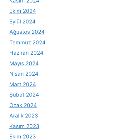
Kasım 2024
Ekim 2024
Eylül 2024
Ağustos 2024
Temmuz 2024
Haziran 2024
Mayıs 2024
Nisan 2024
Mart 2024
Şubat 2024
Ocak 2024
Aralık 2023
Kasım 2023
Ekim 2023