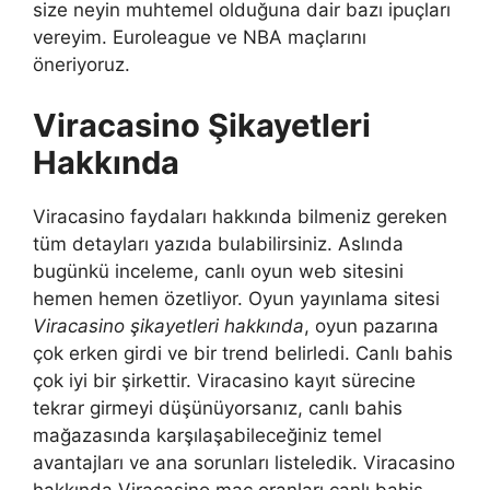
size neyin muhtemel olduğuna dair bazı ipuçları
vereyim. Euroleague ve NBA maçlarını
öneriyoruz.
Viracasino Şikayetleri
Hakkında
Viracasino faydaları hakkında bilmeniz gereken
tüm detayları yazıda bulabilirsiniz. Aslında
bugünkü inceleme, canlı oyun web sitesini
hemen hemen özetliyor. Oyun yayınlama sitesi
Viracasino şikayetleri hakkında
, oyun pazarına
çok erken girdi ve bir trend belirledi. Canlı bahis
çok iyi bir şirkettir. Viracasino kayıt sürecine
tekrar girmeyi düşünüyorsanız, canlı bahis
mağazasında karşılaşabileceğiniz temel
avantajları ve ana sorunları listeledik. Viracasino
hakkında Viracasino maç oranları canlı bahis