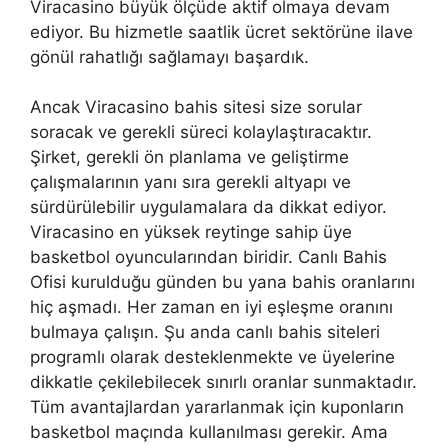
Viracasino büyük ölçüde aktif olmaya devam
ediyor. Bu hizmetle saatlik ücret sektörüne ilave
gönül rahatlığı sağlamayı başardık.
Ancak Viracasino bahis sitesi size sorular
soracak ve gerekli süreci kolaylaştıracaktır.
Şirket, gerekli ön planlama ve geliştirme
çalışmalarının yanı sıra gerekli altyapı ve
sürdürülebilir uygulamalara da dikkat ediyor.
Viracasino en yüksek reytinge sahip üye
basketbol oyuncularından biridir. Canlı Bahis
Ofisi kurulduğu günden bu yana bahis oranlarını
hiç aşmadı. Her zaman en iyi eşleşme oranını
bulmaya çalışın. Şu anda canlı bahis siteleri
programlı olarak desteklenmekte ve üyelerine
dikkatle çekilebilecek sınırlı oranlar sunmaktadır.
Tüm avantajlardan yararlanmak için kuponların
basketbol maçında kullanılması gerekir. Ama