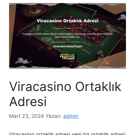
Viracasino Ortaklık
Adresi
Mart 23, 2024
Yazarı:
admin
Viracasino ortaklık adresi yeni bir ortaklık adresi