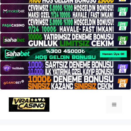
İçeriğe
atla
Menü