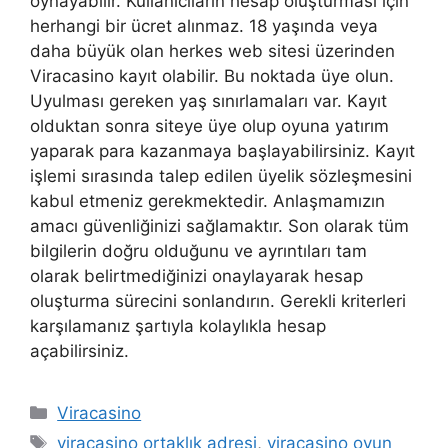
oynayabilir. Kullanıcıların hesap oluşturması için
herhangi bir ücret alınmaz. 18 yaşında veya
daha büyük olan herkes web sitesi üzerinden
Viracasino kayıt olabilir. Bu noktada üye olun.
Uyulması gereken yaş sınırlamaları var. Kayıt
olduktan sonra siteye üye olup oyuna yatırım
yaparak para kazanmaya başlayabilirsiniz. Kayıt
işlemi sırasında talep edilen üyelik sözleşmesini
kabul etmeniz gerekmektedir. Anlaşmamızın
amacı güvenliğinizi sağlamaktır. Son olarak tüm
bilgilerin doğru olduğunu ve ayrıntıları tam
olarak belirtmediğinizi onaylayarak hesap
oluşturma sürecini sonlandırın. Gerekli kriterleri
karşılamanız şartıyla kolaylıkla hesap
açabilirsiniz.
Kategoriler
Viracasino
Etiketler
viracasino ortaklık adresi
,
viracasino oyun