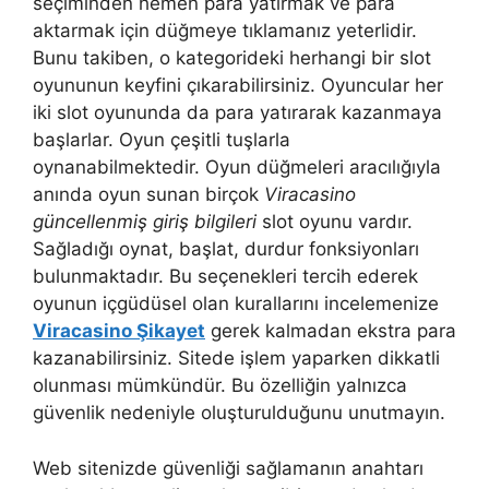
seçiminden hemen para yatırmak ve para
aktarmak için düğmeye tıklamanız yeterlidir.
Bunu takiben, o kategorideki herhangi bir slot
oyununun keyfini çıkarabilirsiniz. Oyuncular her
iki slot oyununda da para yatırarak kazanmaya
başlarlar. Oyun çeşitli tuşlarla
oynanabilmektedir. Oyun düğmeleri aracılığıyla
anında oyun sunan birçok
Viracasino
güncellenmiş giriş bilgileri
slot oyunu vardır.
Sağladığı oynat, başlat, durdur fonksiyonları
bulunmaktadır. Bu seçenekleri tercih ederek
oyunun içgüdüsel olan kurallarını incelemenize
Viracasino Şikayet
gerek kalmadan ekstra para
kazanabilirsiniz. Sitede işlem yaparken dikkatli
olunması mümkündür. Bu özelliğin yalnızca
güvenlik nedeniyle oluşturulduğunu unutmayın.
Web sitenizde güvenliği sağlamanın anahtarı