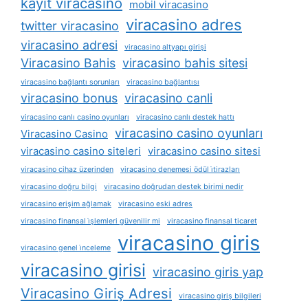
kayit viracasino
mobil viracasino
viracasino adres
twitter viracasino
viracasino adresi
viracasino altyapı girişi
Viracasino Bahis
viracasino bahis sitesi
viracasino bağlantı sorunları
viracasino bağlantısı
viracasino bonus
viracasino canli
viracasino canlı casino oyunları
viracasino canlı destek hattı
viracasino casino oyunları
Viracasino Casino
viracasino casino siteleri
viracasino casino sitesi
viracasino cihaz üzerinden
viracasino denemesi ödül i̇tirazları
viracasino doğru bilgi
viracasino doğrudan destek birimi nedir
viracasino erişim ağlamak
viracasino eski adres
viracasino finansal i̇şlemleri güvenilir mi
viracasino finansal ticaret
viracasino giris
viracasino genel i̇nceleme
viracasino girisi
viracasino giris yap
Viracasino Giriş Adresi
viracasino giriş bilgileri