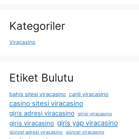
Kategoriler
Viracasino
Etiket Bulutu
bahis sitesi viracasino
canli viracasino
casino sitesi viracasino
giris adresi viracasino
girisi viracasino
giris yap viracasino
giris viracasino
güncel adresi viracasino
güncel viracasino