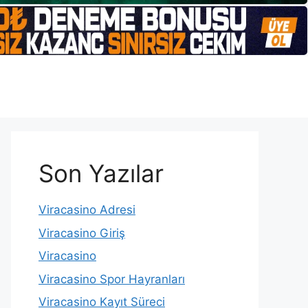
Son Yazılar
Viracasino Adresi
Viracasino Giriş
Viracasino
Viracasino Spor Hayranları
Viracasino Kayıt Süreci