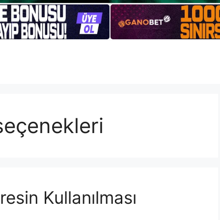
seçenekleri
resin Kullanılması