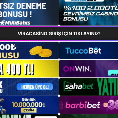
VİRACASİNO GİRİŞ İÇİN TIKLAYINIZ!