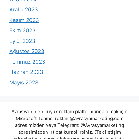
Aralık 2023
Kasım 2023
Ekim 2023
Eylül 2023
Ağustos 2023
Temmuz 2023
Haziran 2023
Mayıs 2023
Avrasya'nın en büyük reklam platformunda olmak için
Microsoft Teams:
reklam@avrasyamarketing.com
adresimizden veya Telegram: @Avrasyamarketing
adresimizden irtibat kurabilirsiniz. (Tek iletişim
adreslerimiz teams / telegram ve mail adresimizdir.