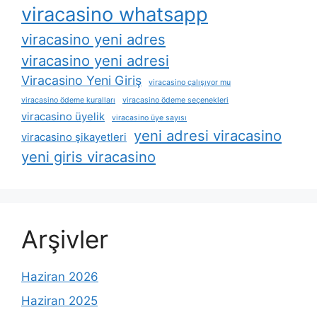
viracasino whatsapp
viracasino yeni adres
viracasino yeni adresi
Viracasino Yeni Giriş
viracasino çalışıyor mu
viracasino ödeme kuralları
viracasino ödeme seçenekleri
viracasino üyelik
viracasino üye sayısı
yeni adresi viracasino
viracasino şikayetleri
yeni giris viracasino
Arşivler
Haziran 2026
Haziran 2025