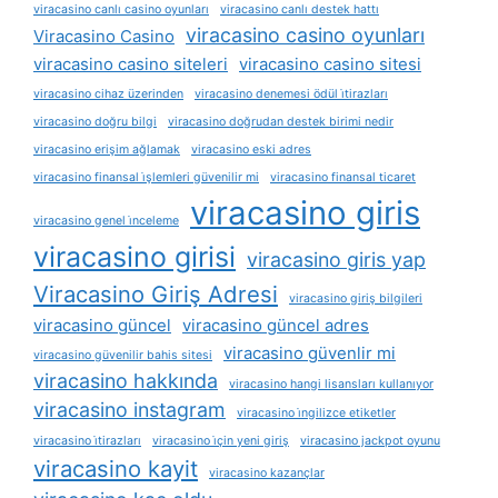
viracasino canlı casino oyunları
viracasino canlı destek hattı
viracasino casino oyunları
Viracasino Casino
viracasino casino siteleri
viracasino casino sitesi
viracasino cihaz üzerinden
viracasino denemesi ödül i̇tirazları
viracasino doğru bilgi
viracasino doğrudan destek birimi nedir
viracasino erişim ağlamak
viracasino eski adres
viracasino finansal i̇şlemleri güvenilir mi
viracasino finansal ticaret
viracasino giris
viracasino genel i̇nceleme
viracasino girisi
viracasino giris yap
Viracasino Giriş Adresi
viracasino giriş bilgileri
viracasino güncel
viracasino güncel adres
viracasino güvenlir mi
viracasino güvenilir bahis sitesi
viracasino hakkında
viracasino hangi lisansları kullanıyor
viracasino instagram
viracasino i̇ngilizce etiketler
viracasino i̇tirazları
viracasino i̇çin yeni giriş
viracasino jackpot oyunu
viracasino kayit
viracasino kazançlar