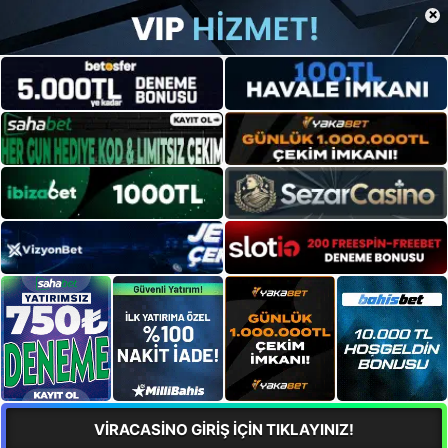
×
VİRACASİNO GİRİŞ İÇİN TIKLAYINIZ!