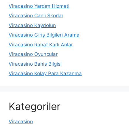
Viracasino Yardım Hizmeti
Viracasino Canlı Skorlar
Viracasino Kaydolun
Viracasino Giriş Bilgileri Arama
Viracasino Rahat Karlı Anlar
Viracasino Oyuncular
Viracasino Bahis Bilgisi
Viracasino Kolay Para Kazanma
Kategoriler
Viracasino