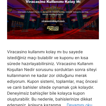
Viracasino kullanımı kolay mı bu sayede
istediğiniz maçı bulabilir ve kuponu en kısa
sürede hazırlayabilirsiniz. Viracasino Kullanım
Koşulları Nedir sorusunu sorduktan sonra siteyi
kullanmanın ne kadar zor olduğunu merak
ediyorum. Kupon sistemi, toplamlar, maç öncesi
ve canlı bahisler sitede oynamak çok kolaydır.
Deneyimsiz bahisçiler bile kolayca kupon
oluşturabilir. Bu nedenle, bahislerinize dikkat
ederseniz, kolayca kazanma …
Devamını oku…