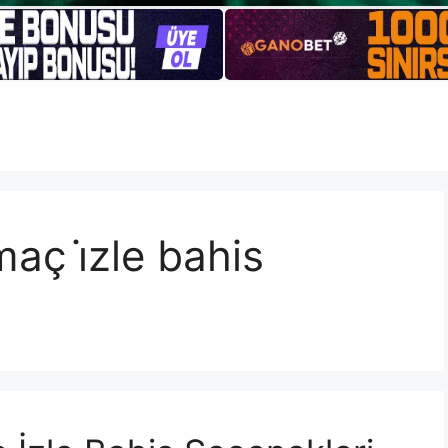
maç i̇zle bahis