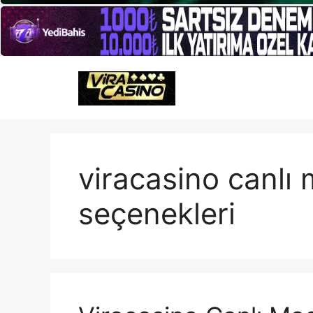
İçeriğe
atla
viracasino canlı 
seçenekleri