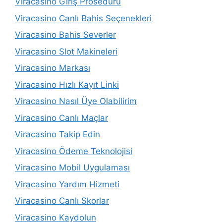
Viracasino Giriş Prosedürü
Viracasino Canlı Bahis Seçenekleri
Viracasino Bahis Severler
Viracasino Slot Makineleri
Viracasino Markası
Viracasino Hızlı Kayıt Linki
Viracasino Nasıl Üye Olabilirim
Viracasino Canlı Maçlar
Viracasino Takip Edin
Viracasino Ödeme Teknolojisi
Viracasino Mobil Uygulaması
Viracasino Yardım Hizmeti
Viracasino Canlı Skorlar
Viracasino Kaydolun