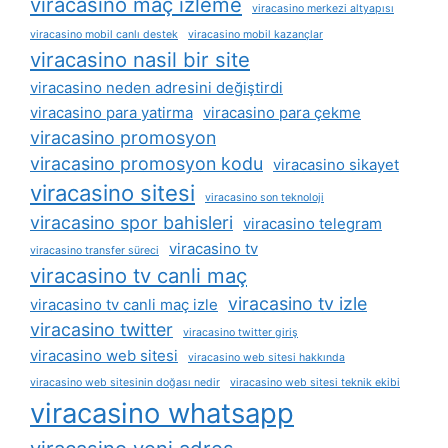
viracasino maç izleme
viracasino merkezi altyapısı
viracasino mobil canlı destek
viracasino mobil kazançlar
viracasino nasil bir site
viracasino neden adresini değiştirdi
viracasino para yatirma
viracasino para çekme
viracasino promosyon
viracasino promosyon kodu
viracasino sikayet
viracasino sitesi
viracasino son teknoloji
viracasino spor bahisleri
viracasino telegram
viracasino tv
viracasino transfer süreci
viracasino tv canli maç
viracasino tv izle
viracasino tv canli maç izle
viracasino twitter
viracasino twitter giriş
viracasino web sitesi
viracasino web sitesi hakkında
viracasino web sitesinin doğası nedir
viracasino web sitesi teknik ekibi
viracasino whatsapp