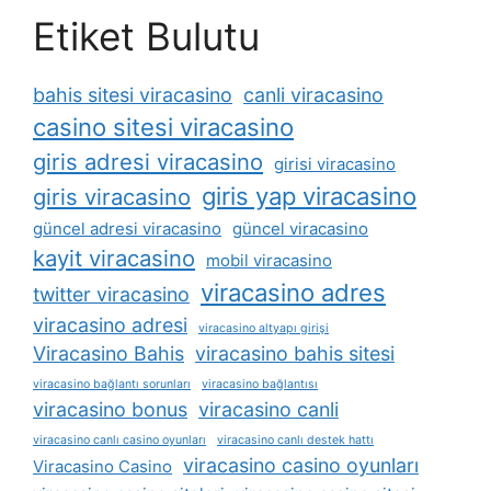
Etiket Bulutu
bahis sitesi viracasino
canli viracasino
casino sitesi viracasino
giris adresi viracasino
girisi viracasino
giris yap viracasino
giris viracasino
güncel adresi viracasino
güncel viracasino
kayit viracasino
mobil viracasino
viracasino adres
twitter viracasino
viracasino adresi
viracasino altyapı girişi
Viracasino Bahis
viracasino bahis sitesi
viracasino bağlantı sorunları
viracasino bağlantısı
viracasino bonus
viracasino canli
viracasino canlı casino oyunları
viracasino canlı destek hattı
viracasino casino oyunları
Viracasino Casino