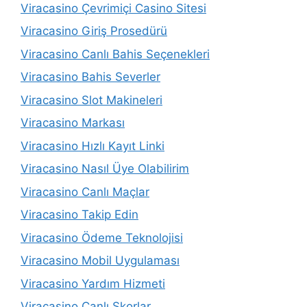
Viracasino Çevrimiçi Casino Sitesi
Viracasino Giriş Prosedürü
Viracasino Canlı Bahis Seçenekleri
Viracasino Bahis Severler
Viracasino Slot Makineleri
Viracasino Markası
Viracasino Hızlı Kayıt Linki
Viracasino Nasıl Üye Olabilirim
Viracasino Canlı Maçlar
Viracasino Takip Edin
Viracasino Ödeme Teknolojisi
Viracasino Mobil Uygulaması
Viracasino Yardım Hizmeti
Viracasino Canlı Skorlar