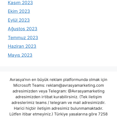
Kasım 2023
Ekim 2023
Eylül 2023
Ağustos 2023
Temmuz 2023
Haziran 2023
Mayıs 2023
Avrasya'nın en büyük reklam platformunda olmak için
Microsoft Teams:
reklam@avrasyamarketing.com
adresimizden veya Telegram: @Avrasyamarketing
adresimizden irtibat kurabilirsiniz. (Tek iletişim
adreslerimiz teams / telegram ve mail adresimizdir.
Harici hiçbir iletişim adresimiz bulunmamaktadır.
Lütfen itibar etmeyiniz.) Türkiye yasalarına göre 7258