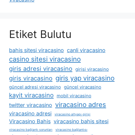
Etiket Bulutu
bahis sitesi viracasino
canli viracasino
casino sitesi viracasino
giris adresi viracasino
girisi viracasino
giris yap viracasino
giris viracasino
güncel adresi viracasino
güncel viracasino
kayit viracasino
mobil viracasino
viracasino adres
twitter viracasino
viracasino adresi
viracasino altyapı girişi
Viracasino Bahis
viracasino bahis sitesi
viracasino bağlantı sorunları
viracasino bağlantısı