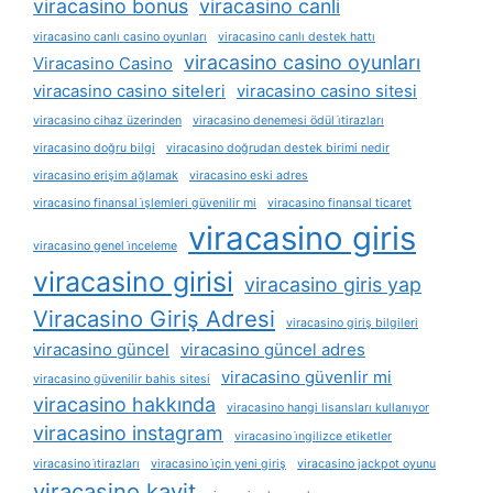
viracasino bonus
viracasino canli
viracasino canlı casino oyunları
viracasino canlı destek hattı
viracasino casino oyunları
Viracasino Casino
viracasino casino siteleri
viracasino casino sitesi
viracasino cihaz üzerinden
viracasino denemesi ödül i̇tirazları
viracasino doğru bilgi
viracasino doğrudan destek birimi nedir
viracasino erişim ağlamak
viracasino eski adres
viracasino finansal i̇şlemleri güvenilir mi
viracasino finansal ticaret
viracasino giris
viracasino genel i̇nceleme
viracasino girisi
viracasino giris yap
Viracasino Giriş Adresi
viracasino giriş bilgileri
viracasino güncel
viracasino güncel adres
viracasino güvenlir mi
viracasino güvenilir bahis sitesi
viracasino hakkında
viracasino hangi lisansları kullanıyor
viracasino instagram
viracasino i̇ngilizce etiketler
viracasino i̇tirazları
viracasino i̇çin yeni giriş
viracasino jackpot oyunu
viracasino kayit