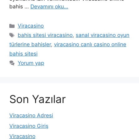
bahis …
Devamını oku…
Kategoriler
Viracasino
Etiketler
bahis sitesi viracasino
,
sanal viracasino oyun
türlerine bahisler
,
viracasino canlı casino online
bahis sitesi
Yorum yap
Son Yazılar
Viracasino Adresi
Viracasino Giriş
Viracasino