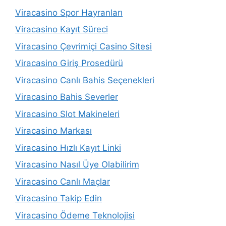
Viracasino Spor Hayranları
Viracasino Kayıt Süreci
Viracasino Çevrimiçi Casino Sitesi
Viracasino Giriş Prosedürü
Viracasino Canlı Bahis Seçenekleri
Viracasino Bahis Severler
Viracasino Slot Makineleri
Viracasino Markası
Viracasino Hızlı Kayıt Linki
Viracasino Nasıl Üye Olabilirim
Viracasino Canlı Maçlar
Viracasino Takip Edin
Viracasino Ödeme Teknolojisi