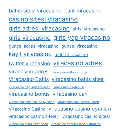
bahis sitesi viracasino
canli viracasino
casino sitesi viracasino
giris adresi viracasino
girisi viracasino
giris yap viracasino
giris viracasino
güncel adresi viracasino
güncel viracasino
kayit viracasino
mobil viracasino
viracasino adres
twitter viracasino
viracasino adresi
viracasino altyapı girişi
Viracasino Bahis
viracasino bahis sitesi
viracasino bağlantı sorunları
viracasino bağlantısı
viracasino bonus
viracasino canli
viracasino canlı casino oyunları
viracasino canlı destek hattı
viracasino casino oyunları
Viracasino Casino
viracasino casino siteleri
viracasino casino sitesi
viracasino cihaz üzerinden
viracasino denemesi ödül i̇tirazları