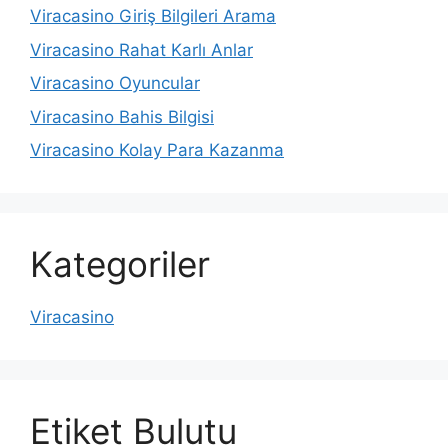
Viracasino Giriş Bilgileri Arama
Viracasino Rahat Karlı Anlar
Viracasino Oyuncular
Viracasino Bahis Bilgisi
Viracasino Kolay Para Kazanma
Kategoriler
Viracasino
Etiket Bulutu