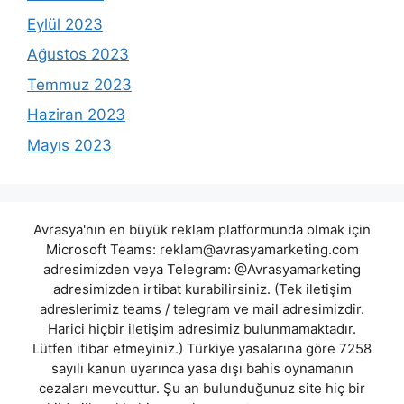
Eylül 2023
Ağustos 2023
Temmuz 2023
Haziran 2023
Mayıs 2023
Avrasya'nın en büyük reklam platformunda olmak için
Microsoft Teams:
reklam@avrasyamarketing.com
adresimizden veya Telegram: @Avrasyamarketing
adresimizden irtibat kurabilirsiniz. (Tek iletişim
adreslerimiz teams / telegram ve mail adresimizdir.
Harici hiçbir iletişim adresimiz bulunmamaktadır.
Lütfen itibar etmeyiniz.) Türkiye yasalarına göre 7258
sayılı kanun uyarınca yasa dışı bahis oynamanın
cezaları mevcuttur. Şu an bulunduğunuz site hiç bir