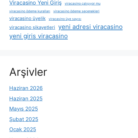
Viracasino Yeni Giriş
viracasino çalışıyor mu
viracasino ödeme kuralları
viracasino ödeme seçenekleri
viracasino üyelik
viracasino üye sayısı
yeni adresi viracasino
viracasino şikayetleri
yeni giris viracasino
Arşivler
Haziran 2026
Haziran 2025
Mayıs 2025
Şubat 2025
Ocak 2025