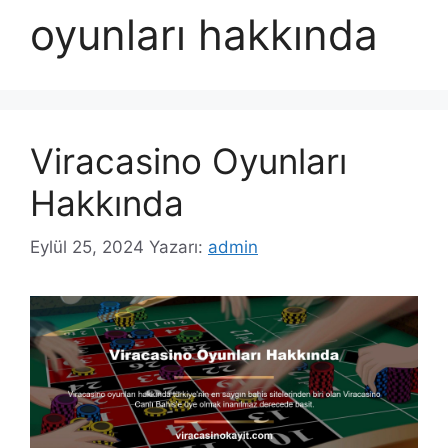
oyunları hakkında
Viracasino Oyunları
Hakkında
Eylül 25, 2024
Yazarı:
admin