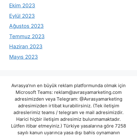
Ekim 2023
Eylül 2023
Ağustos 2023
Temmuz 2023
Haziran 2023
Mayıs 2023
Avrasya'nın en büyük reklam platformunda olmak için
Microsoft Teams:
reklam@avrasyamarketing.com
adresimizden veya Telegram: @Avrasyamarketing
adresimizden irtibat kurabilirsiniz. (Tek iletişim
adreslerimiz teams / telegram ve mail adresimizdir.
Harici hiçbir iletişim adresimiz bulunmamaktadır.
Lütfen itibar etmeyiniz.) Türkiye yasalarına göre 7258
sayılı kanun uyarınca yasa dışı bahis oynamanın