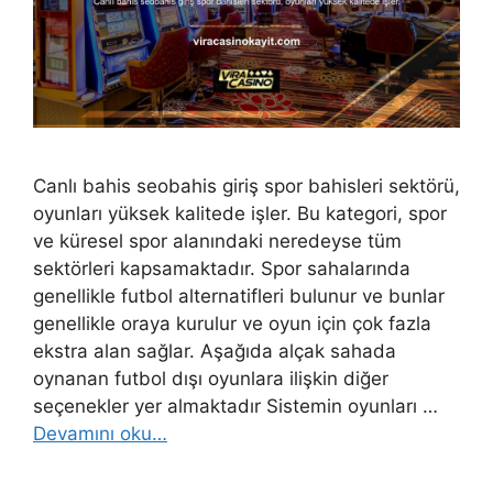
Canlı bahis seobahis giriş spor bahisleri sektörü,
oyunları yüksek kalitede işler. Bu kategori, spor
ve küresel spor alanındaki neredeyse tüm
sektörleri kapsamaktadır. Spor sahalarında
genellikle futbol alternatifleri bulunur ve bunlar
genellikle oraya kurulur ve oyun için çok fazla
ekstra alan sağlar. Aşağıda alçak sahada
oynanan futbol dışı oyunlara ilişkin diğer
seçenekler yer almaktadır Sistemin oyunları …
Devamını oku…