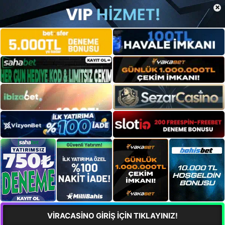
×
VİRACASİNO GİRİŞ İÇİN TIKLAYINIZ!