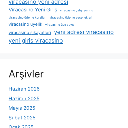
viracasino yeni adresi
Viracasino Yeni Giriş
viracasino çalışıyor mu
viracasino ödeme kuralları
viracasino ödeme seçenekleri
viracasino üyelik
viracasino üye sayısı
yeni adresi viracasino
viracasino şikayetleri
yeni giris viracasino
Arşivler
Haziran 2026
Haziran 2025
Mayıs 2025
Şubat 2025
Ocak 2025