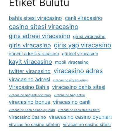
Etiket Bulutu
bahis sitesi viracasino
canli viracasino
casino sitesi viracasino
giris adresi viracasino
girisi viracasino
giris yap viracasino
giris viracasino
güncel adresi viracasino
güncel viracasino
kayit viracasino
mobil viracasino
viracasino adres
twitter viracasino
viracasino adresi
viracasino altyapı girişi
Viracasino Bahis
viracasino bahis sitesi
viracasino bağlantı sorunları
viracasino bağlantısı
viracasino bonus
viracasino canli
viracasino canlı casino oyunları
viracasino canlı destek hattı
viracasino casino oyunları
Viracasino Casino
viracasino casino siteleri
viracasino casino sitesi