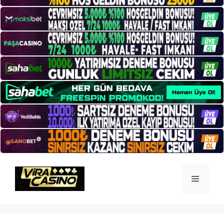
İçeriğe
atla
Menü