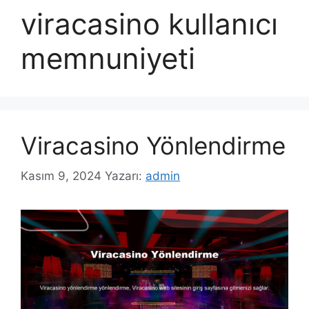
viracasino kullanıcı
memnuniyeti
Viracasino Yönlendirme
Kasım 9, 2024
Yazarı:
admin