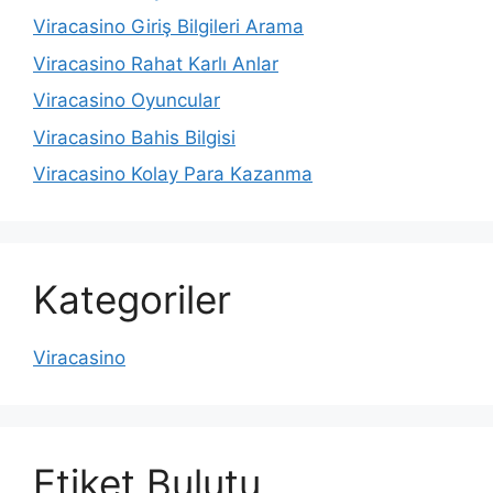
Viracasino Giriş Bilgileri Arama
Viracasino Rahat Karlı Anlar
Viracasino Oyuncular
Viracasino Bahis Bilgisi
Viracasino Kolay Para Kazanma
Kategoriler
Viracasino
Etiket Bulutu