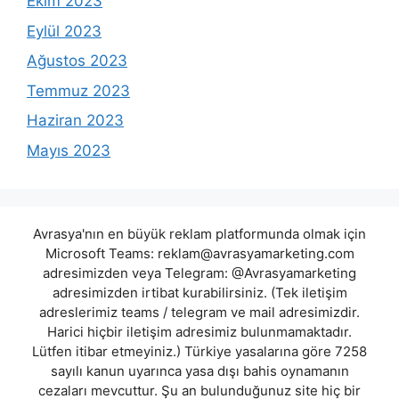
Ekim 2023
Eylül 2023
Ağustos 2023
Temmuz 2023
Haziran 2023
Mayıs 2023
Avrasya'nın en büyük reklam platformunda olmak için
Microsoft Teams:
reklam@avrasyamarketing.com
adresimizden veya Telegram: @Avrasyamarketing
adresimizden irtibat kurabilirsiniz. (Tek iletişim
adreslerimiz teams / telegram ve mail adresimizdir.
Harici hiçbir iletişim adresimiz bulunmamaktadır.
Lütfen itibar etmeyiniz.) Türkiye yasalarına göre 7258
sayılı kanun uyarınca yasa dışı bahis oynamanın
cezaları mevcuttur. Şu an bulunduğunuz site hiç bir