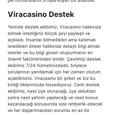
performanslarını ortaya koyan bu analizler.
Viracasino Destek
Yerinde destek ekibimiz, Viracasino hakkında
bilmek istediğiniz birçok şeyi paylaştı ve
açıkladı. İnsanlar bilmedikleri ama katılmak
istedikleri siteler hakkında detaylı bilgi almak
isterler ve bu bilgi güven oluşturmanın en
önemli faktörlerinden biridir. Çevrimiçi destek
ekibimiz 7/24 hizmetinizdedir, böylece
sorularınızı yanıtlamak için her zaman oturum
açabilirsiniz. Viracasino bir şirket ve biz bu
birliği iliklerimizde hissediyoruz. Canlı destek
ekibimiz, nasıl üye olunacağı, üye olduktan
sonra nasıl yatırım yapılacağı ve nasıl bonus
kazanılacağı konusunda size rehberlik edecek
ve her departmandan sorumlu en az bir