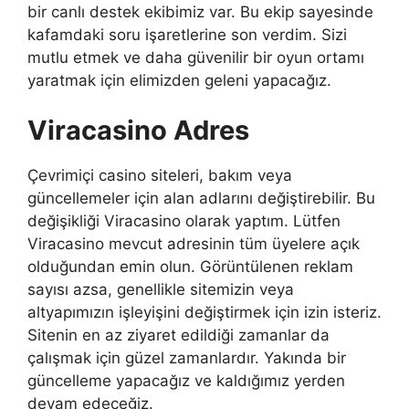
bir canlı destek ekibimiz var. Bu ekip sayesinde
kafamdaki soru işaretlerine son verdim. Sizi
mutlu etmek ve daha güvenilir bir oyun ortamı
yaratmak için elimizden geleni yapacağız.
Viracasino Adres
Çevrimiçi casino siteleri, bakım veya
güncellemeler için alan adlarını değiştirebilir. Bu
değişikliği Viracasino olarak yaptım. Lütfen
Viracasino mevcut adresinin tüm üyelere açık
olduğundan emin olun. Görüntülenen reklam
sayısı azsa, genellikle sitemizin veya
altyapımızın işleyişini değiştirmek için izin isteriz.
Sitenin en az ziyaret edildiği zamanlar da
çalışmak için güzel zamanlardır. Yakında bir
güncelleme yapacağız ve kaldığımız yerden
devam edeceğiz.