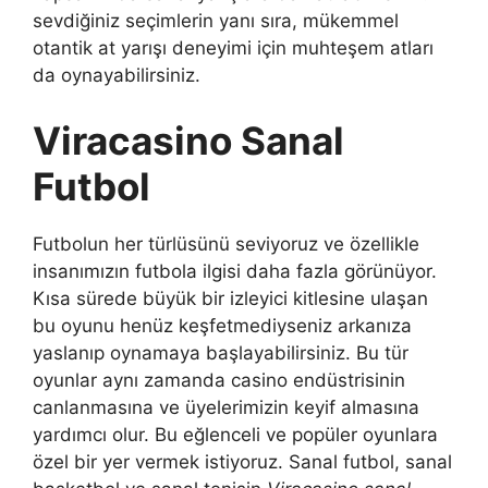
sevdiğiniz seçimlerin yanı sıra, mükemmel
otantik at yarışı deneyimi için muhteşem atları
da oynayabilirsiniz.
Viracasino Sanal
Futbol
Futbolun her türlüsünü seviyoruz ve özellikle
insanımızın futbola ilgisi daha fazla görünüyor.
Kısa sürede büyük bir izleyici kitlesine ulaşan
bu oyunu henüz keşfetmediyseniz arkanıza
yaslanıp oynamaya başlayabilirsiniz. Bu tür
oyunlar aynı zamanda casino endüstrisinin
canlanmasına ve üyelerimizin keyif almasına
yardımcı olur. Bu eğlenceli ve popüler oyunlara
özel bir yer vermek istiyoruz. Sanal futbol, sanal