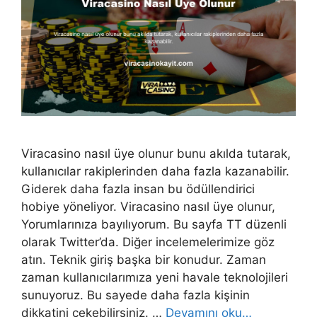
Viracasino nasıl üye olunur bunu akılda tutarak,
kullanıcılar rakiplerinden daha fazla kazanabilir.
Giderek daha fazla insan bu ödüllendirici
hobiye yöneliyor. Viracasino nasıl üye olunur,
Yorumlarınıza bayılıyorum. Bu sayfa TT düzenli
olarak Twitter’da. Diğer incelemelerimize göz
atın. Teknik giriş başka bir konudur. Zaman
zaman kullanıcılarımıza yeni havale teknolojileri
sunuyoruz. Bu sayede daha fazla kişinin
dikkatini çekebilirsiniz. …
Devamını oku…